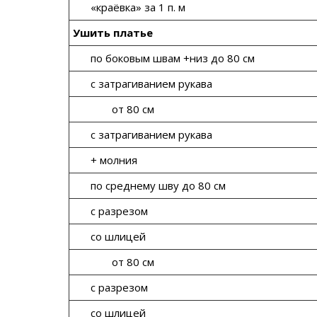
«краёвка» за 1 п. м
Ушить платье
по боковым швам +низ до 80 см
с затрагиванием рукава
от 80 см
с затрагиванием рукава
+ молния
по среднему шву до 80 см
с разрезом
со шлицей
от 80 см
с разрезом
со шлицей