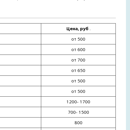
Цена, руб
.
от 500
от 600
от 700
от 650
от 500
от 500
1200- 1700
700- 1500
800