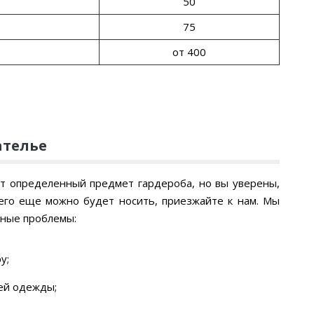
50
75
от 400
ателье
ет определенный предмет гардероба, но вы уверены,
его еще можно будет носить, приезжайте к нам. Мы
нные проблемы:
у;
ей одежды;