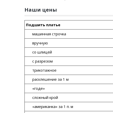
Наши цены
Подшить платье
машинная строчка
вручную
со шлицей
с разрезом
трикотажное
расклешение за 1 м
«годе»
сложный крой
«американка» за 1 п. м