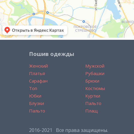
Пошив одежды
Женский
Мужской
Платья
Рубашки
Сарафан
Брюки
Топ
Костюмы
Юбки
Куртки
Блузки
Пальто
Пальто
Плащ
2016-2021 Все права защищены.