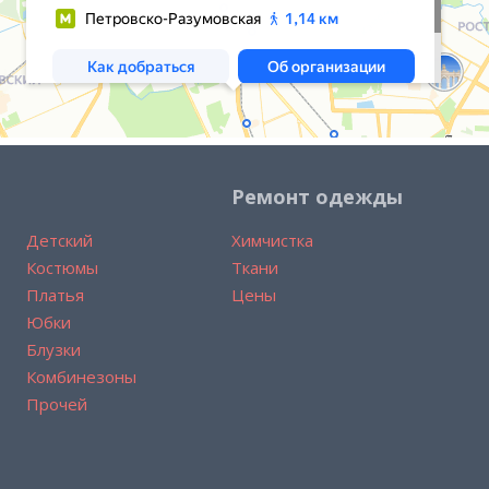
Ремонт одежды
Детский
Химчистка
Костюмы
Ткани
Платья
Цены
Юбки
Блузки
Комбинезоны
Прочей