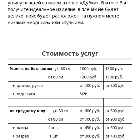
ушиву плащей в нашем ателье «Дубки». В итоге Вы
получите идеальное изделие: в плечах не будет
велико, пояс будет расположен на нужном месте,
никаких «морщин» или «пузырей.
Стоимость услуг
Ушить
по
бок
.
швам
до 80 см
1000 руб.
1300 руб.
от 80 см
1200 руб.
1500 руб.
+ пройма, рукав
от 500 руб.
от 800 руб.
+ подкладка
50%
по
среднему
шву
до 80 см
от 600 руб.
от 800 руб.
от 80 см
от 700 руб.
от 900 руб.
+ шлица 1 шт.
от 450 руб.
от 600 руб.
+ разрез 1 шт.
от 300 руб.
от 400 руб.