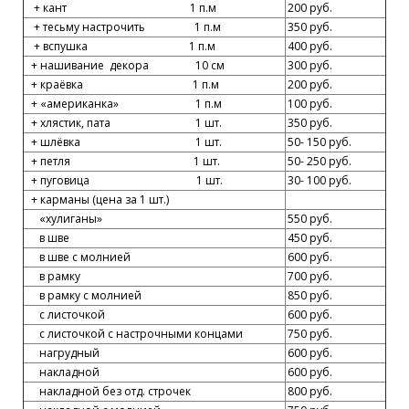
+ кант 1 п.м
200 руб.
+ тесьму настрочить 1 п.м
350 руб.
+ вспушка 1 п.м
400 руб.
+ нашивание декора 10 см
300 руб.
+ краёвка 1 п.м
200 руб.
+ «американка» 1 п.м
100 руб.
+ хлястик, пата 1 шт.
350 руб.
+ шлёвка 1 шт.
50- 150 руб.
+ петля 1 шт.
50- 250 руб.
+ пуговица 1 шт.
30- 100 руб.
+ карманы (цена за 1 шт.)
«хулиганы»
550 руб.
в шве
450 руб.
в шве с молнией
600 руб.
в рамку
700 руб.
в рамку с молнией
850 руб.
с листочкой
600 руб.
с листочкой с настрочными концами
750 руб.
нагрудный
600 руб.
накладной
600 руб.
накладной без отд. строчек
800 руб.