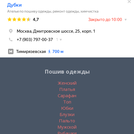
Пошив одежды
Женский
Платья
Сарафан
Топ
Юбки
Блузки
Пальто
Мужской
Рубашки